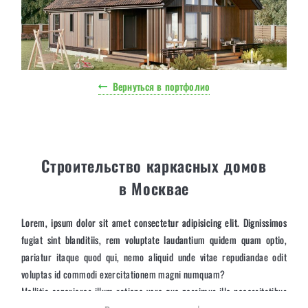
Вернуться в портфолио
Строительство каркасных домов
в Москвае
Lorem, ipsum dolor sit amet consectetur adipisicing elit. Dignissimos
fugiat sint blanditiis, rem voluptate laudantium quidem quam optio,
pariatur itaque quod qui, nemo aliquid unde vitae repudiandae odit
voluptas id commodi exercitationem magni numquam?
Mollitia asperiores illum ratione vero quo possimus illo necessitatibus